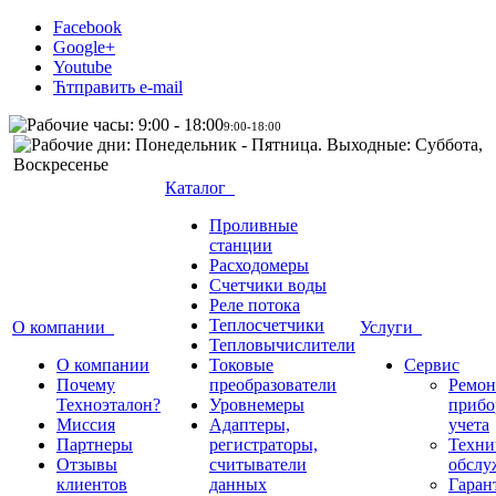
Facebook
Google+
Youtube
Ћтправить e-mail
9:00-18:00
Каталог
Проливные
станции
Расходомеры
Счетчики воды
Реле потока
Теплосчетчики
О компании
Услуги
Тепловычислители
О компании
Токовые
Сервис
Почему
преобразователи
Ремон
Техноэталон?
Уровнемеры
прибо
Миссия
Адаптеры,
учета
Партнеры
регистраторы,
Техни
Отзывы
считыватели
обслу
клиентов
данных
Гаран