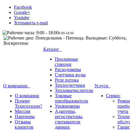
Facebook
Google+
Youtube
Ћтправить e-mail
9:00-18:00
Каталог
Проливные
станции
Расходомеры
Счетчики воды
Реле потока
Теплосчетчики
О компании
Услуги
Тепловычислители
О компании
Токовые
Сервис
Почему
преобразователи
Ремон
Техноэталон?
Уровнемеры
прибо
Миссия
Адаптеры,
учета
Партнеры
регистраторы,
Техни
Отзывы
считыватели
обслу
клиентов
данных
Гаран