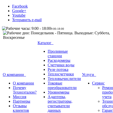
Facebook
Google+
Youtube
Ћтправить e-mail
9:00-18:00
Каталог
Проливные
станции
Расходомеры
Счетчики воды
Реле потока
Теплосчетчики
О компании
Услуги
Тепловычислители
О компании
Токовые
Сервис
Почему
преобразователи
Ремон
Техноэталон?
Уровнемеры
прибо
Миссия
Адаптеры,
учета
Партнеры
регистраторы,
Техни
Отзывы
считыватели
обслу
клиентов
данных
Гаран