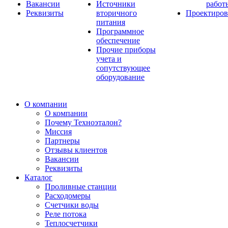
Вакансии
Источники
работ
Реквизиты
вторичного
Проектиров
питания
Программное
обеспечение
Прочие приборы
учета и
сопутствующее
оборудование
О компании
О компании
Почему Техноэталон?
Миссия
Партнеры
Отзывы клиентов
Вакансии
Реквизиты
Каталог
Проливные станции
Расходомеры
Счетчики воды
Реле потока
Теплосчетчики