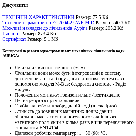
Документы
ТЕХНІЧНИ ХАРАКТЕРИСТИКИ
Размер: 77.5 Кб
Технічни параметри по ЕС2004-22-WE MID
Размер: 240.5 Кб
Можливі накладки до лічильніків Ауріга
Размер: 205.2 Кб
Паспорт
Размер: 873.4 Кб
Сертифікат
Размер: 5.1 Мб
Безперечні переваги одноструменевих механічних лічильників води
AURIGA:
Лічильник високої точності («С»).
Лічильник води може бути інтегрований в систему
диспетчеризації та збору даних: дротова система - за
допомогою модуля M-Bus; бездротова система - Радіо
модуль.
Положення монтажу: горизонтальне / вертикальне..
Не потребують прямих ділянок.
Стабільна робота в забрудненій воді (пісок, іржа).
Стійкість до зовнішніх магнітних полів: даний
лічильник має захист від потужного зовнішнього
магнітного поля, який в кілька разів вище передбаченого
стандартом EN14154.
Діапазон робочих температур: 1 - 50 (90) °С.