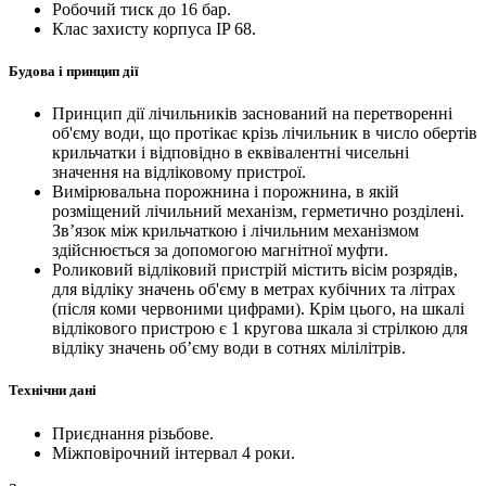
Робочий тиск до 16 бар.
Клас захисту корпуса IP 68.
Будова і принцип дії
Принцип дії лічильників заснований на перетворенні
об'єму води, що протікає крізь лічильник в число обертів
крильчатки і відповідно в еквівалентні чисельні
значення на відліковому пристрої.
Вимірювальна порожнина і порожнина, в якій
розміщений лічильний механізм, герметично розділені.
Зв’язок між крильчаткою і лічильним механізмом
здійснюється за допомогою магнітної муфти.
Роликовий відліковий пристрій містить вісім розрядів,
для відліку значень об'єму в метрах кубічних та літрах
(після коми червоними цифрами). Крім цього, на шкалі
відлікового пристрою є 1 кругова шкала зі стрілкою для
відліку значень об’єму води в сотнях мілілітрів.
Технічни дані
Приєднання різьбове.
Міжповірочний інтервал 4 роки.