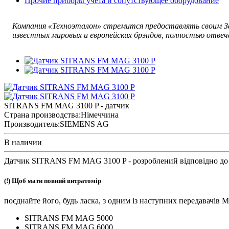
Прочие приборы учета и сопутствующее оборудование
Компания «Техноэталон» стремится предоставлять своим За
известных мировых и европейских брэндов, полностью отвеч
SITRANS FM MAG 3100 P - датчик
Страна производства:
Німеччина
Производитель:
SIEMENS AG
В наличии
Датчик SITRANS FM MAG 3100 P - розроблений відповідно до н
(!) Щоб мати повний витратомір
поєднайте його, будь ласка, з одним із наступних передавачів 
SITRANS FM MAG 5000
SITRANS FM MAG 6000