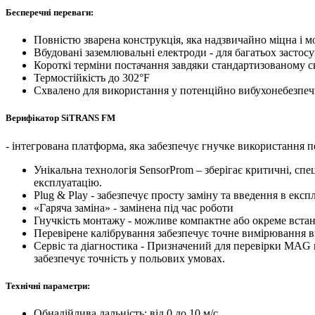
Бесперечні переваги:
Повністю зварена конструкція, яка надзвичайно міцна і
Вбудовані заземлювальні електроди - для багатьох застос
Короткі терміни постачання завдяки стандартизованому 
Термостійкість до 302°F
Схвалено для використання у потенційно вибухонебезпе
Верифікатор SiTRANS FM
- інтегрована платформа, яка забезпечує гнучке використання 
Унікальна технологія SensorProm – зберігає критичні, спе
експлуатацію.
Plug & Play - забезпечує просту заміну та введення в експ
«Гаряча заміна» - замінена під час роботи
Гнучкість монтажу - можливе компактне або окреме вста
Перевірене калібрування забезпечує точне вимірювання ви
Сервіс та діагностика - Призначений для перевірки MAG 
забезпечує точність у польових умовах.
Технічні параметри:
Обнадійлива дальність: від 0 до 10 м/с