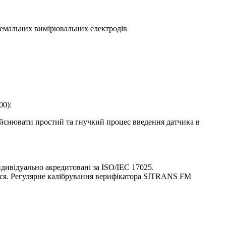
ремальних вимірювальних електродів
00):
здійснювати простий та гнучкий процес введення датчика в
ндивідуально акредитовані за ISO/IEC 17025.
ться. Регулярне калібрування верифікатора SITRANS FM