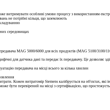
 може витримувати особливі умови процесу з використанням екст
увань не потрібні кільця, що заземлюють
складуванню
чних середовищах
передавача MAG 5000/6000 для всіх продуктів (MAG 5100/3100/11
цифічні для датчика дані та передає їх передавачу. Це дозволяє 
луатацію передавача на місці всього за кілька хвилин
новлення
трати. Кожен витратомір Siemens калібрується на об'єктах, які і
може бути перевірений на місці з сертифікацією, що простежує