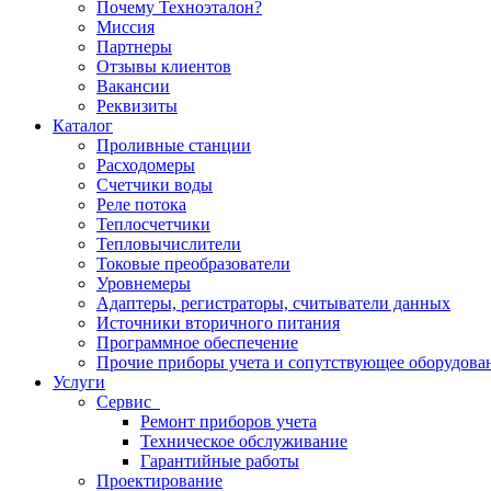
Почему Техноэталон?
Миссия
Партнеры
Отзывы клиентов
Вакансии
Реквизиты
Каталог
Проливные станции
Расходомеры
Счетчики воды
Реле потока
Теплосчетчики
Тепловычислители
Токовые преобразователи
Уровнемеры
Адаптеры, регистраторы, считыватели данных
Источники вторичного питания
Программное обеспечение
Прочие приборы учета и сопутствующее оборудова
Услуги
Сервис
Ремонт приборов учета
Техническое обслуживание
Гарантийные работы
Проектирование