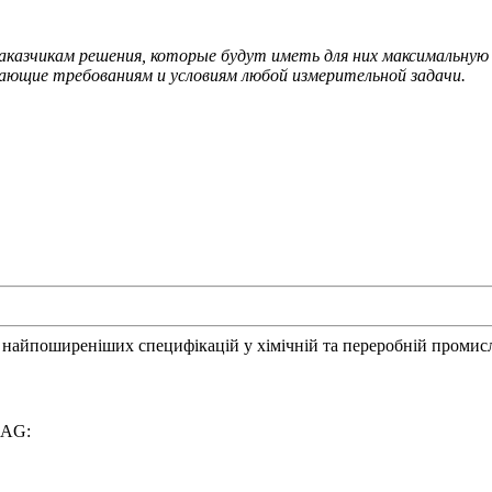
казчикам решения, которые будут иметь для них максимальную 
ающие требованиям и условиям любой измерительной задачи.
айпоширеніших специфікацій у хімічній та переробній промисл
MAG: