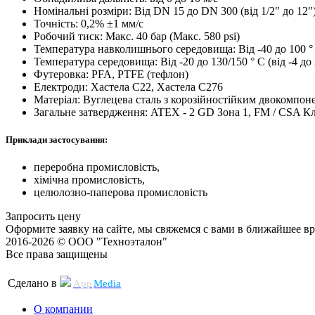
Номінальні розміри: Від DN 15 до DN 300 (від 1/2" до 12"
Точність: 0,2% ±1 мм/с
Робочий тиск: Макс. 40 бар (Макс. 580 psi)
Температура навколишнього середовища: Від -40 до 100 ° C
Температура середовища: Від -20 до 130/150 ° C (від -4 до 
Футеровка: PFA, PTFE (тефлон)
Електроди: Хастела C22, Хастела C276
Матеріал: Вуглецева сталь з корозійностійким двокомпо
Загальне затвердження: ATEX - 2 GD Зона 1, FM / CSA Кла
Приклади застосування:
переробна промисловість,
хімічна промисловість,
целюлозно-паперова промисловість
Запросить цену
Оформите заявку на сайте, мы свяжемся с вами в ближайшее в
2016-2026 © ООО "Техноэталон"
Все права защищены
Сделано в
App
Media
О компании