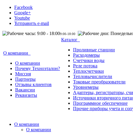
Facebook
Google+
Youtube
Ћтправить e-mail
9:00-18:00
Каталог
Проливные станции
О компании
Расходомеры
Счетчики воды
О компании
Реле потока
Почему Техноэталон?
Теплосчетчики
Миссия
Тепловычислители
Партнеры
Токовые преобразователи
Отзывы клиентов
Уровнемеры
Вакансии
Адаптеры, регистраторы, сч
Реквизиты
Источники вторичного пита
Программное обеспечение
Прочие приборы учета и соп
О компании
О компании