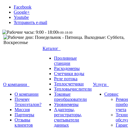
Facebook
Google+
Youtube
Ћтправить e-mail
9:00-18:00
Каталог
Проливные
станции
Расходомеры
Счетчики воды
Реле потока
Теплосчетчики
О компании
Услуги
Тепловычислители
О компании
Токовые
Сервис
Почему
преобразователи
Ремон
Техноэталон?
Уровнемеры
прибо
Миссия
Адаптеры,
учета
Партнеры
регистраторы,
Техни
Отзывы
считыватели
обслу
клиентов
данных
Гаран