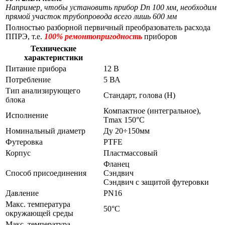
Например, чтобы установить прибор Dn 100 мм, необходим
прямой участок трубопровода всего лишь 600 мм
Полностью разборной первичный преобразователь расхода
ППРЭ, т.е.
100% ремонтопригодность
приборов
Технические
характеристики
Питание прибора
12 В
Потребление
5 ВА
Тип анализирующего
Стандарт, голова (H)
блока
Компактное (интегральное),
Исполнение
Tmax 150°C
Номинальный диаметр
Ду 20÷150мм
Футеровка
PTFE
Корпус
Пластмассовый
Фланец
Способ присоединения
Сэндвич
Сэндвич с защитой футеровки
Давление
PN16
Макс. температура
50°C
окружающей среды
Макс. температура