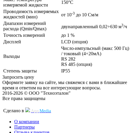
150°C
измеряемой жидкости
Проводимость измеряемых
-3
от 10
до 10 См/м
жидкостей (мин)
Диапазон измерений
3
двунаправленный 0,02÷630 м
/ч
расхода (Qmin/Qmax)
Точность измерений
до 1 %
Дисплей
LCD (опция)
Число-импульсный (макс 500 Гц)
/ токовый (4÷20мА)
Выходы
RS 282
RS 485 (опция)
Степень защиты
IP55
Запросить цену
Оформите заявку на сайте, мы свяжемся с вами в ближайшее
время и ответим на все интересующие вопросы.
2016-2026 © ООО "Техноэталон"
Все права защищены
Сделано в
App
Media
О компании
Партнеры
Отзыва клиентов