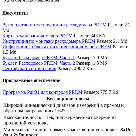
Документы
Руководство по эксплуатации расходомера PREM
Размер: 2.2
Мб
Карта заказа расходомеров PREM
Размер: 343 Кб
Инструкция по монтажу расходомера PREM
Размер: 2.1 Мб
Информация о блоках питания расходомеров PREM
Размер:
1.3 Мб
Буклет. Расходомер PREM. Часть 1
Размер: 5.9 Мб
Буклет. Расходомер PREM. Часть 2
Размер: 1.3 Мб
Сертификат соответствия
Размер: 490.7 Кб
Программное обеспечение
Программа Pult01 для контроля PREM
Размер: 775.7 Кб
Бесспорные плюсы
Широкий динамический диапазон измерений в прямом и
обратном направлениях 1:625
Высокая точность –
1%
, подтверждённая поверкой на
проливной установке
Минимальные длины прямых участков при установке -
3xDn
до
и
2xDn после