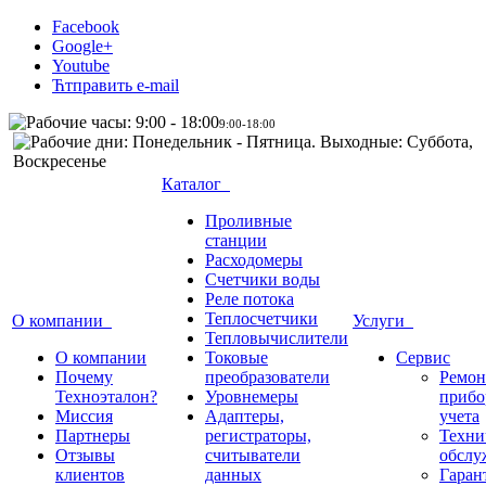
Facebook
Google+
Youtube
Ћтправить e-mail
9:00-18:00
Каталог
Проливные
станции
Расходомеры
Счетчики воды
Реле потока
Теплосчетчики
О компании
Услуги
Тепловычислители
О компании
Токовые
Сервис
Почему
преобразователи
Ремон
Техноэталон?
Уровнемеры
прибо
Миссия
Адаптеры,
учета
Партнеры
регистраторы,
Техни
Отзывы
считыватели
обслу
клиентов
данных
Гаран