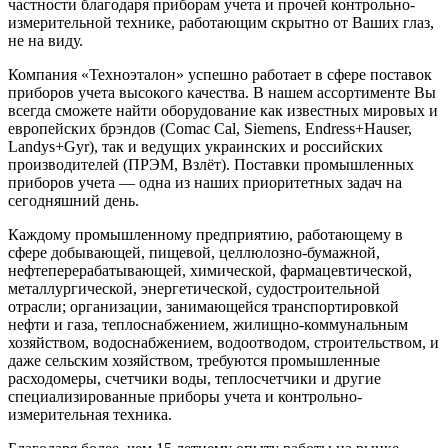
частности благодаря приборам учета и прочей контрольно-
измерительной технике, работающим скрытно от Ваших глаз,
не на виду.
Компания «Техноэталон» успешно работает в сфере поставок
приборов учета высокого качества. В нашем ассортименте Вы
всегда сможете найти оборудование как известных мировых и
европейских брэндов (Comac Cal, Siemens, Endress+Hauser,
Landys+Gyr), так и ведущих украинских и российских
производителей (ПРЭМ, Взлёт). Поставки промышленных
приборов учета — одна из наших приоритетных задач на
сегодняшний день.
Каждому промышленному предприятию, работающему в
сфере добывающей, пищевой, целлюлозно-бумажной,
нефтеперерабатывающей, химической, фармацевтической,
металлургической, энергетической, судостроительной
отрасли; организации, занимающейся транспортировкой
нефти и газа, теплоснабжением, жилищно-коммунальным
хозяйством, водоснабжением, водоотводом, строительством, и
даже сельским хозяйством, требуются промышленные
расходомеры, счетчики воды, теплосчетчики и другие
специализированные приборы учета и контрольно-
измерительная техника.